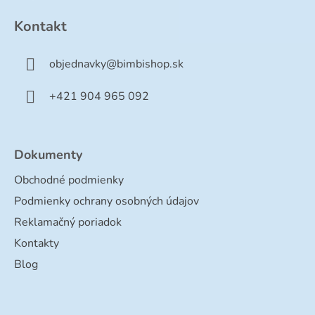
á
p
Kontakt
ä
t
objednavky
@
bimbishop.sk
i
e
+421 904 965 092
Dokumenty
Obchodné podmienky
Podmienky ochrany osobných údajov
Reklamačný poriadok
Kontakty
Blog