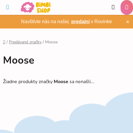
Prejsť
Hľadať
na
NÁ
obsah
×
Navštívte nás na našej
predajni
v Rovinke
KO
/
Predávané značky
/
Moose
Domov
Moose
Žiadne produkty značky
Moose
sa nenašli...
Z