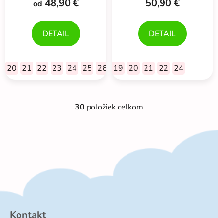
48,90 €
50,90 €
od
DETAIL
DETAIL
20
21
22
23
24
25
26
27
19
28
20
29
21
30
22
24
30
položiek celkom
O
v
l
á
d
a
c
Z
i
á
e
p
p
Kontakt