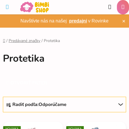
Prejsť
Hľadať
na
NÁ
obsah
×
Navštívte nás na našej
predajni
v Rovinke
KO
/
Predávané značky
/
Protetika
Domov
Protetika
OTVORIŤ FILTER
R
Radiť podľa:
Odporúčame
a
d
V
e
NOVINKA
NOVINKA