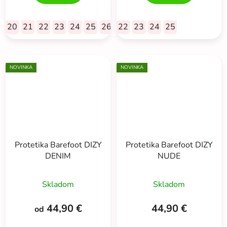
20
21
22
23
24
25
26
27
22
28
23
29
24
30
25
NOVINKA
NOVINKA
Protetika Barefoot DIZY
Protetika Barefoot DIZY
DENIM
NUDE
Skladom
Skladom
44,90 €
44,90 €
od