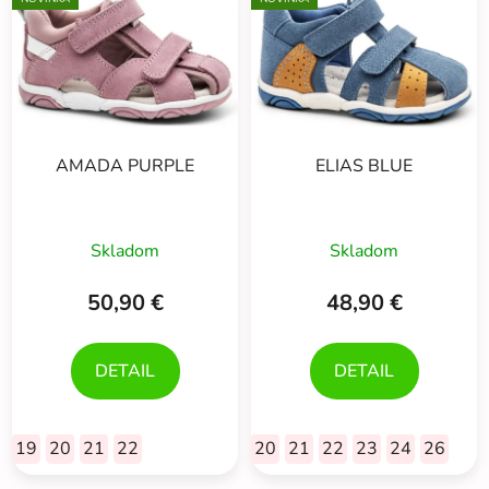
ý
n
p
i
i
e
s
p
p
r
r
o
AMADA PURPLE
ELIAS BLUE
o
d
d
u
u
k
Skladom
Skladom
k
t
t
o
50,90 €
48,90 €
o
v
v
DETAIL
DETAIL
19
20
21
22
20
21
22
23
24
26