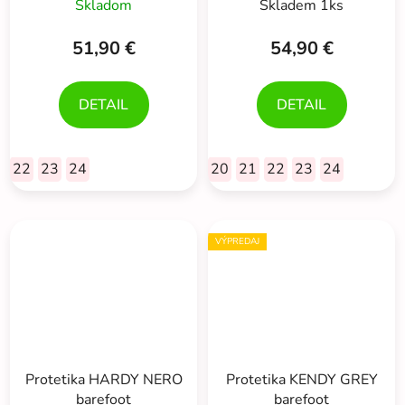
Skladom
Skladem 1ks
hodnotenie
produktu
51,90 €
54,90 €
je
5,0
DETAIL
DETAIL
z
5
hviezdičiek.
22
23
24
20
21
22
23
24
VÝPREDAJ
Protetika HARDY NERO
Protetika KENDY GREY
barefoot
barefoot