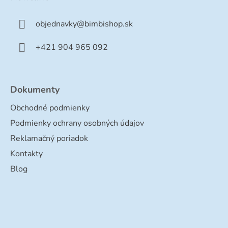
r
ä
v
t
k
objednavky
@
bimbishop.sk
i
y
e
v
+421 904 965 092
ý
p
i
Dokumenty
s
u
Obchodné podmienky
Podmienky ochrany osobných údajov
Reklamačný poriadok
Kontakty
Blog