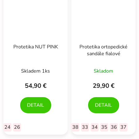
Protetika NUT PINK
Protetika ortopedické
sandále fialové
Priemerné
Skladem 1ks
Skladom
hodnotenie
produktu
54,90 €
29,90 €
je
5,0
DETAIL
DETAIL
z
5
hviezdičiek.
24
26
38
33
34
35
36
37