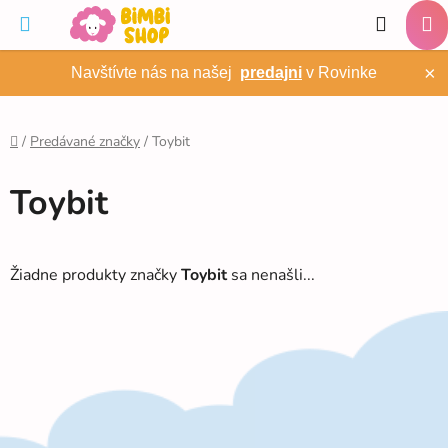
Prejsť
Hľadať
na
NÁ
obsah
×
Navštívte nás na našej
predajni
v Rovinke
KO
/
Predávané značky
/
Toybit
Domov
Toybit
Žiadne produkty značky
Toybit
sa nenašli...
Z