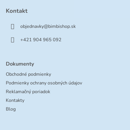
á
p
Kontakt
ä
t
objednavky
@
bimbishop.sk
i
e
+421 904 965 092
Dokumenty
Obchodné podmienky
Podmienky ochrany osobných údajov
Reklamačný poriadok
Kontakty
Blog