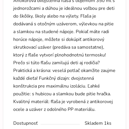
Antikorová dvojstenná fľaša s objemom 350 ml s
jednorožcami a dúhou je ideálnou voľbou pre deti
do škôlky, školy alebo na výlety. Fľaša je
dodávaná s otočným uzáverom, výlevkou na pitie
a slamkou na studené nápoje. Pokiaľ máte radi
horúce nápoje, môžete si dokúpiť antikorový
skrutkovací uzáver (predáva sa samostatne),
ktorý z fľaše vytvorí plnohodnotnú termosku!
Prečo si túto fľašu zamilujú deti aj rodičia?
Praktická a krásna: veselá potlač okamžite zaujme
každé dieťa! Funkčný dizajn: dvojstenná
konštrukcia pre maximálnu izoláciu. Ľahké
použitie: s hubicou a slamkou bude pitie hračka.
Kvalitný materiál: fľaša je vyrobená z antikorovej
ocele a uzáver z odolného PP materiálu.
Dostupnosť
Skladem 1ks