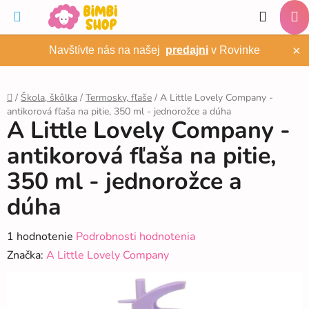
Prejsť
Hľadať
na
NÁ
obsah
×
Navštívte nás na našej
predajni
v Rovinke
KO
/
Škola, škôlka
/
Termosky, fľaše
/
A Little Lovely Company -
antikorová fľaša na pitie, 350 ml - jednorožce a dúha
Domov
A Little Lovely Company -
antikorová fľaša na pitie,
350 ml - jednorožce a
dúha
Priemerné
1 hodnotenie
Podrobnosti hodnotenia
hodnotenie
Značka:
A Little Lovely Company
produktu
je