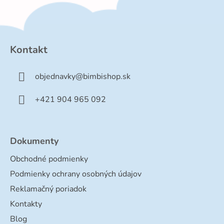
Z
á
p
Kontakt
ä
t
objednavky
@
bimbishop.sk
i
e
+421 904 965 092
Dokumenty
Obchodné podmienky
Podmienky ochrany osobných údajov
Reklamačný poriadok
Kontakty
Blog