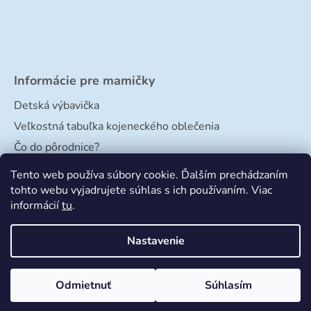
Informácie pre mamičky
Detská výbavička
Veľkostná tabuľka kojeneckého oblečenia
Čo do pôrodnice?
Veľkostná tabuľka papučiek
Tento web používa súbory cookie. Ďalším prechádzaním
tohto webu vyjadrujete súhlas s ich používaním. Viac
informácií
tu
.
Nastavenie
Odmietnuť
Súhlasím
Vytvoril Shoptet
a
Adatelier
Copyright 2026
Bimbishop
. Všetky práva vyhradené.