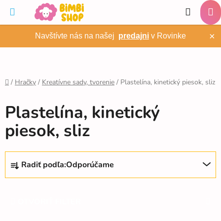
Prejsť
Hľadať
na
NÁ
obsah
×
Navštívte nás na našej
predajni
v Rovinke
KO
/
Hračky
/
Kreatívne sady, tvorenie
/
Plastelína, kinetický piesok, sliz
Domov
Plastelína, kinetický
piesok, sliz
R
Radiť podľa:
Odporúčame
a
d
e
OTVORIŤ FILTER
n