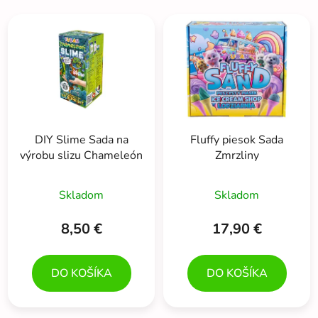
i
V
e
ý
p
p
r
i
o
s
d
p
u
r
k
DIY Slime Sada na
Fluffy piesok Sada
o
t
výrobu slizu Chameleón
Zmrzliny
d
o
u
v
Skladom
Skladom
k
t
8,50 €
17,90 €
o
v
DO KOŠÍKA
DO KOŠÍKA