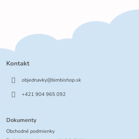
u
Z
á
p
Kontakt
ä
t
objednavky
@
bimbishop.sk
i
e
+421 904 965 092
Dokumenty
Obchodné podmienky