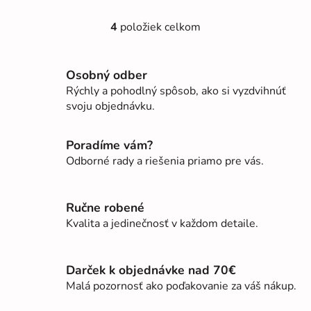
4
položiek celkom
O
v
l
Osobný odber
á
Rýchly a pohodlný spôsob, ako si vyzdvihnúť
d
svoju objednávku.
a
c
i
Poradíme vám?
e
Odborné rady a riešenia priamo pre vás.
p
r
v
Ručne robené
k
Kvalita a jedinečnosť v každom detaile.
y
v
ý
Darček k objednávke nad 70€
p
Malá pozornosť ako poďakovanie za váš nákup.
i
s