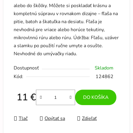
alebo do škôlky. Môžete si poskladať krásnu a
kompletnú súpravu v rovnakom dizajne – fľaša na
pitie, batoh a škatuľka na desiatu. Fľaša je
nevhodná pre vriace alebo horúce tekutiny,
mikrovlnnú rúru alebo rúru. Údržba: Fľašu, uzáver
a slamku po použití ručne umyte a osušte.
Nevhodné do umývačky riadu.
Dostupnosť
Skladom
Kód:
124862
11 €
DO KOŠÍKA
Jednotková cena:
Tlač
Opýtať sa
Zdieľať