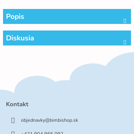
Popis
Diskusia
Z
á
p
Kontakt
ä
t
objednavky
@
bimbishop.sk
i
e