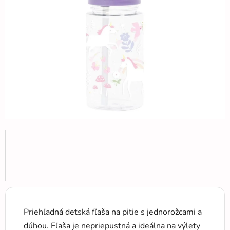
5
hviezdičiek.
Priehľadná detská fľaša na pitie s jednorožcami a
dúhou. Fľaša je nepriepustná a ideálna na výlety