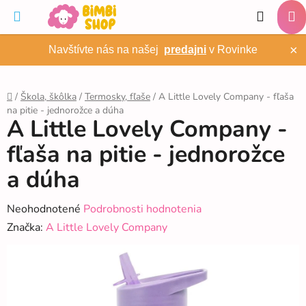
Prejsť
Hľadať
na
NÁ
obsah
×
Navštívte nás na našej
predajni
v Rovinke
KO
/
Škola, škôlka
/
Termosky, fľaše
/
A Little Lovely Company - fľaša
na pitie - jednorožce a dúha
Domov
A Little Lovely Company -
fľaša na pitie - jednorožce
a dúha
Priemerné
Neohodnotené
Podrobnosti hodnotenia
hodnotenie
Značka:
A Little Lovely Company
produktu
je
0,0
z