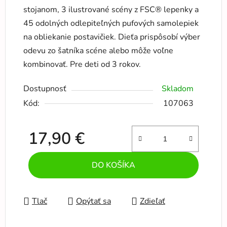
stojanom, 3 ilustrované scény z FSC® lepenky a
45 odolných odlepiteľných pufových samolepiek
na obliekanie postavičiek. Dieťa prispôsobí výber
odevu zo šatníka scéne alebo môže voľne
kombinovať. Pre deti od 3 rokov.
Dostupnosť
Skladom
Kód:
107063
17,90 €
Jednotková cena:
DO KOŠÍKA
Tlač
Opýtať sa
Zdieľať