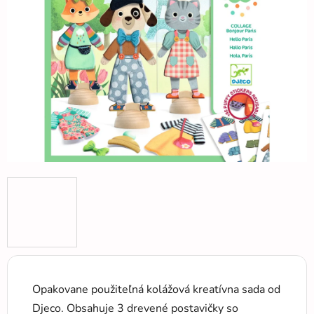
5
hviezdičiek.
Opakovane použiteľná kolážová kreatívna sada od
Djeco. Obsahuje 3 drevené postavičky so