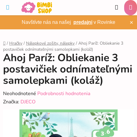
Prejsť
Hľadať
na
NÁ
obsah
×
Navštívte nás na našej
predajni
v Rovinke
KO
/
Hračky
/
Nálepkové zošity, nálepky
/
Ahoj Paríž: Obliekanie 3
postavičiek odnímateľnými samolepkami (koláž)
Domov
Ahoj Paríž: Obliekanie 3
postavičiek odnímateľnými
samolepkami (koláž)
Priemerné
Neohodnotené
Podrobnosti hodnotenia
hodnotenie
Značka:
DJECO
produktu
je
0,0
z