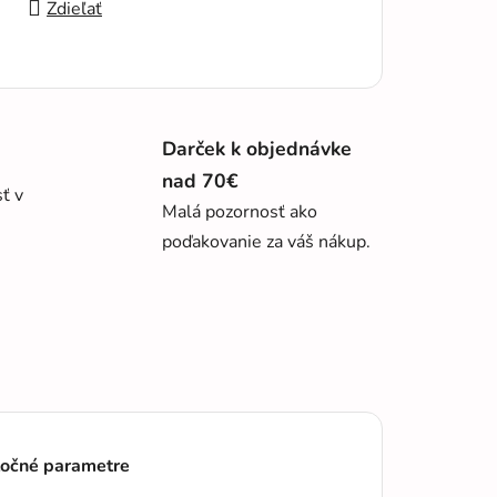
Zdieľať
Darček k objednávke
nad 70€
sť v
Malá pozornosť ako
poďakovanie za váš nákup.
očné parametre