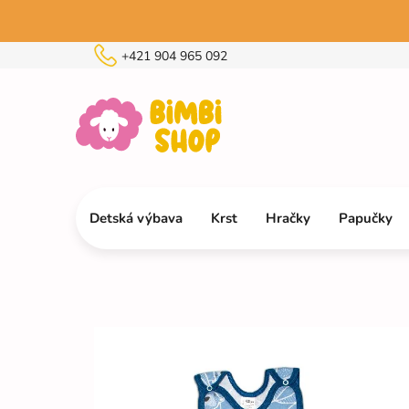
Prejsť
na
obsah
+421 904 965 092
Detská výbava
Krst
Hračky
Papučky