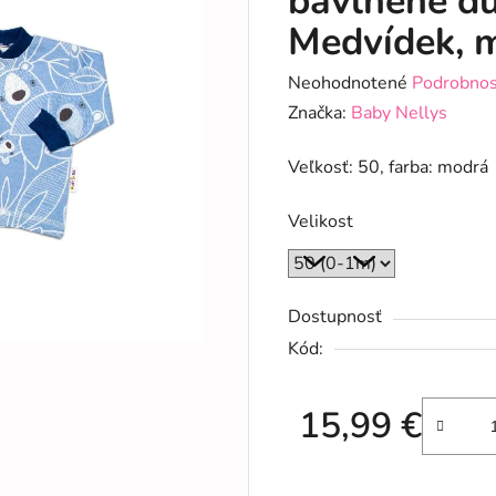
bavlněné du
Medvídek, 
Priemerné
Neohodnotené
Podrobnos
hodnotenie
Značka:
Baby Nellys
produktu
Veľkosť: 50, farba: modrá
je
0,0
Velikost
z
5
hviezdičiek.
Dostupnosť
Kód:
15,99 €
Jednotková cena: