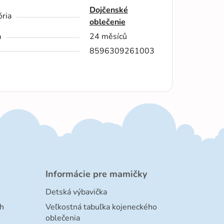
Dojčenské
ria
oblečenie
a
24 měsíců
8596309261003
Informácie pre mamičky
Detská výbavička
h
Veľkostná tabuľka kojeneckého
oblečenia