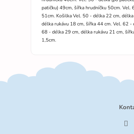
patičku) 49cm, šířka hrudníčku 50cm. Vel. 6
51cm. Košilka Vel. 50 - délka 22 cm, délka
délka rukávu 18 cm, šířka 44 cm. Vel. 62 -
68 - délka 29 cm, délka rukávu 21 cm, šíř
1,5cm.
Z
á
Kont
p
ä
t
i