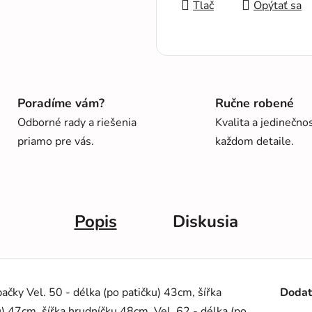
Tlač
Opýtať sa
Poradíme vám?
Ručne robené
Odborné rady a riešenia
Kvalita a jedinečno
priamo pre vás.
každom detaile.
Popis
Diskusia
ky Vel. 50 - délka (po patičku) 43cm, šířka
Dodat
u) 47cm, šířka hrudníčku 48cm. Vel. 62 - délka (po