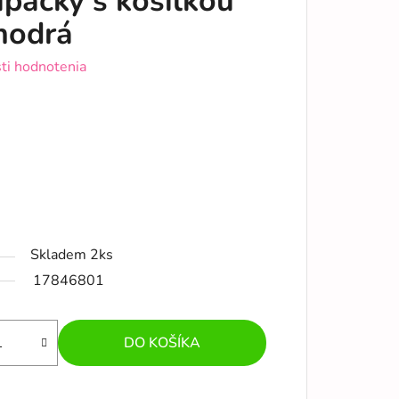
pačky s košilkou
modrá
ti hodnotenia
Skladem 2ks
17846801
DO KOŠÍKA