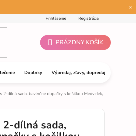
×
Prihlásenie
Registrácia
PRÁZDNY KOŠÍK
NÁKUPNÝ
KOŠÍK
lečenie
Doplnky
Výpredaj, zľavy, dopredaj
s 2-dílná sada, bavlněné dupačky s košilkou Medvídek,
 2-dílná sada,