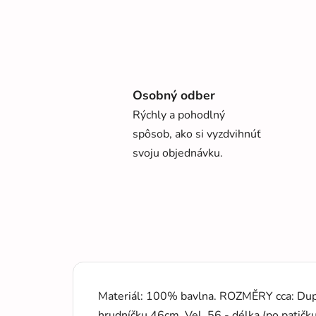
Osobný odber
Rýchly a pohodlný
spôsob, ako si vyzdvihnúť
svoju objednávku.
Materiál: 100% bavlna. ROZMĚRY cca: Dupač
hrudníčku 46cm. Vel. 56 - délka (po patičk