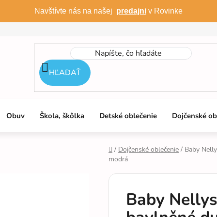
Navštívte nás na našej
predajni
v Rovinke
HĽADAŤ
Obuv
Škola, škôlka
Detské oblečenie
Dojčenské ob
/
Dojčenské oblečenie
/
Baby Nelly
modrá
Domov
Baby Nellys