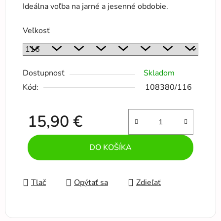
Ideálna voľba na jarné a jesenné obdobie.
Veľkosť
Dostupnosť
Skladom
Kód:
108380/116
15,90 €
Jednotková cena:
DO KOŠÍKA
Tlač
Opýtať sa
Zdieľať