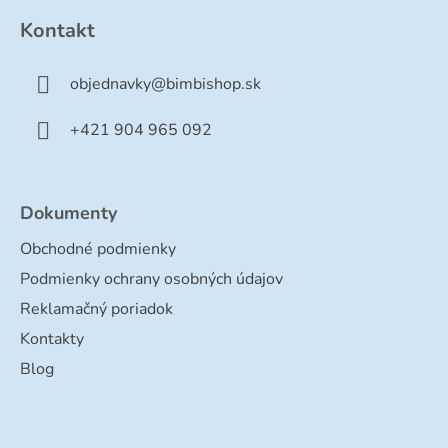
p
Kontakt
ä
t
objednavky
@
bimbishop.sk
i
e
+421 904 965 092
Dokumenty
Obchodné podmienky
Podmienky ochrany osobných údajov
Reklamačný poriadok
Kontakty
Blog