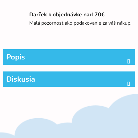
Darček k objednávke nad 70€
Malá pozornosť ako poďakovanie za váš nákup.
Popis
Diskusia
Z
á