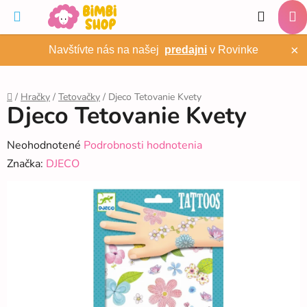
Prejsť
Hľadať
na
NÁ
obsah
×
Navštívte nás na našej
predajni
v Rovinke
KO
/
Hračky
/
Tetovačky
/
Djeco Tetovanie Kvety
Djeco Tetovanie Kvety
Domov
Priemerné
Neohodnotené
Podrobnosti hodnotenia
hodnotenie
Značka:
DJECO
produktu
je
0,0
z
5
hviezdičiek.