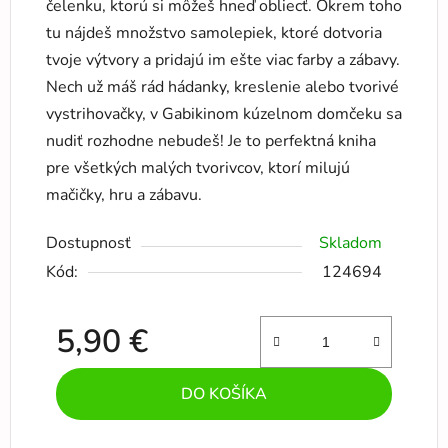
čelenku, ktorú si môžeš hneď obliecť. Okrem toho
tu nájdeš množstvo samolepiek, ktoré dotvoria
tvoje výtvory a pridajú im ešte viac farby a zábavy.
Nech už máš rád hádanky, kreslenie alebo tvorivé
vystrihovačky, v Gabikinom kúzelnom domčeku sa
nudiť rozhodne nebudeš! Je to perfektná kniha
pre všetkých malých tvorivcov, ktorí milujú
mačičky, hru a zábavu.
Dostupnosť
Skladom
Kód:
124694
5,90 €
Jednotková cena:
DO KOŠÍKA