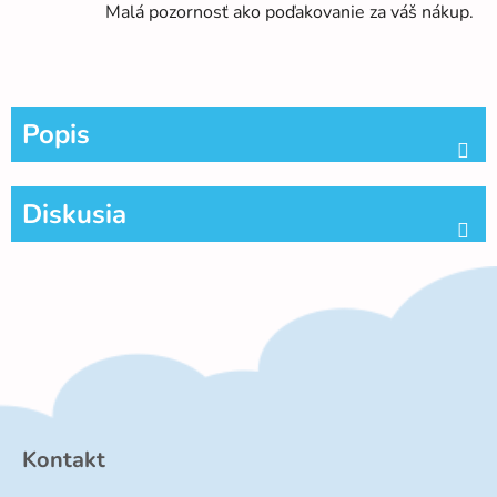
Malá pozornosť ako poďakovanie za váš nákup.
Popis
Diskusia
Z
á
p
Kontakt
ä