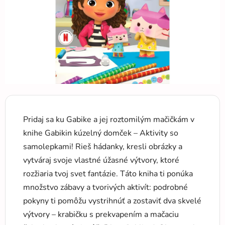
hviezdičiek.
Pridaj sa ku Gabike a jej roztomilým mačičkám v
knihe Gabikin kúzelný domček – Aktivity so
samolepkami! Rieš hádanky, kresli obrázky a
vytváraj svoje vlastné úžasné výtvory, ktoré
rozžiaria tvoj svet fantázie. Táto kniha ti ponúka
množstvo zábavy a tvorivých aktivít: podrobné
pokyny ti pomôžu vystrihnúť a zostaviť dva skvelé
výtvory – krabičku s prekvapením a mačaciu