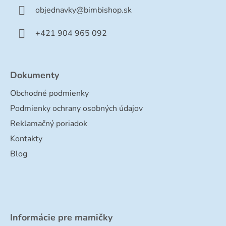
t
objednavky
@
bimbishop.sk
i
e
+421 904 965 092
Dokumenty
Obchodné podmienky
Podmienky ochrany osobných údajov
Reklamačný poriadok
Kontakty
Blog
Informácie pre mamičky