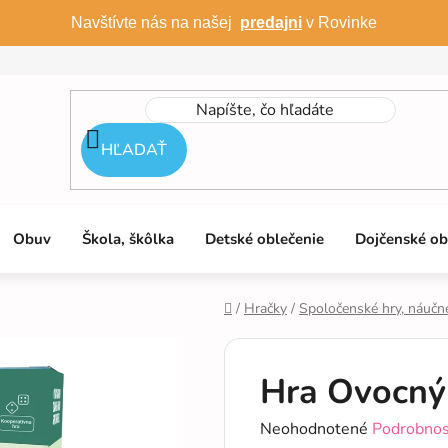
Navštívte nás na našej
predajni
v Rovinke
HĽADAŤ
Obuv
Škola, škôlka
Detské oblečenie
Dojčenské ob
/
Hračky
/
Spoločenské hry, náučn
Domov
Hra Ovocný 
Priemerné
Neohodnotené
Podrobnos