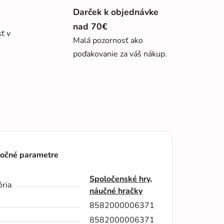
Darček k objednávke
nad 70€
sť v
Malá pozornosť ako
poďakovanie za váš nákup.
očné parametre
Spoločenské hry,
ria
náučné hračky
8582000006371
8582000006371