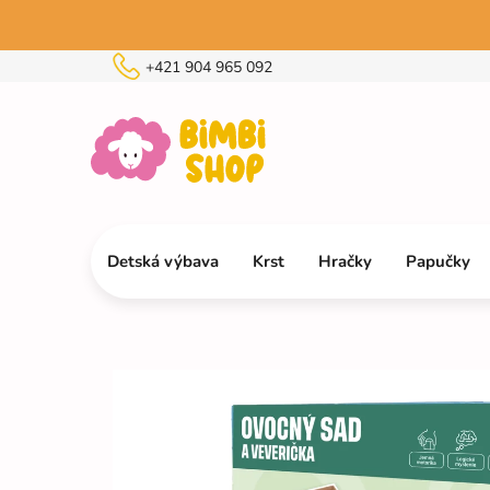
Prejsť
na
obsah
+421 904 965 092
Detská výbava
Krst
Hračky
Papučky