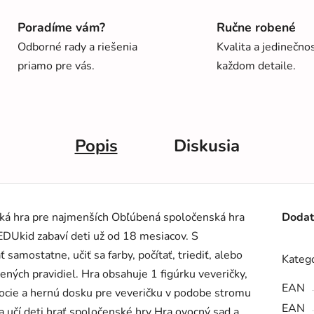
Poradíme vám?
Ručne robené
Odborné rady a riešenia
Kvalita a jedinečno
priamo pre vás.
každom detaile.
Popis
Diskusia
ská hra pre najmenších Obľúbená spoločenská hra
Dodat
EDUkid zabaví deti už od 18 mesiacov. S
amostatne, učiť sa farby, počítať, triediť, alebo
Kategó
ených pravidiel. Hra obsahuje 1 figúrku veveričky,
EAN
vocie a hernú dosku pre veveričku v podobe stromu
EAN
a učí deti hrať spoločenské hry Hra ovocný sad a