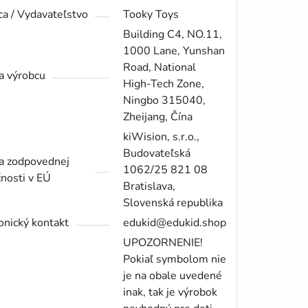
a / Vydavateľstvo
Tooky Toys
Building C4, NO.11,
1000 Lane, Yunshan
Road, National
a výrobcu
High-Tech Zone,
Ningbo 315040,
Zheijang, Čína
kiWision, s.r.o.,
Budovateľská
a zodpovednej
1062/25 821 08
nosti v EÚ
Bratislava,
Slovenská republika
onický kontakt
edukid@edukid.shop
UPOZORNENIE!
Pokiaľ symbolom nie
je na obale uvedené
inak, tak je výrobok