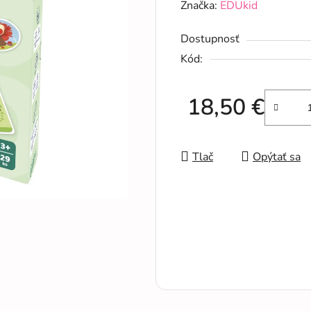
hodnotenie
Značka:
EDUkid
produktu
Dostupnosť
je
Kód:
0,0
z
5
18,50 €
hviezdičiek.
Jednotková cena:
Tlač
Opýtať sa