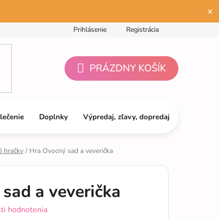
×
Prihlásenie
Registrácia
PRÁZDNY KOŠÍK
NÁKUPNÝ
KOŠÍK
lečenie
Doplnky
Výpredaj, zľavy, dopredaj
é hračky
/
Hra Ovocný sad a veverička
sad a veverička
ti hodnotenia