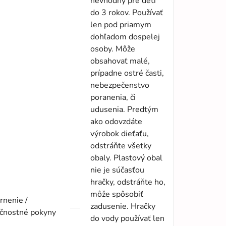
nevhodný pre deti
do 3 rokov. Používať
len pod priamym
dohľadom dospelej
osoby. Môže
obsahovať malé,
prípadne ostré časti,
nebezpečenstvo
poranenia, či
udusenia. Predtým
ako odovzdáte
výrobok dieťaťu,
odstráňte všetky
obaly. Plastový obal
nie je súčasťou
hračky, odstráňte ho,
môže spôsobiť
rnenie /
zadusenie. Hračky
čnostné pokyny
do vody používať len