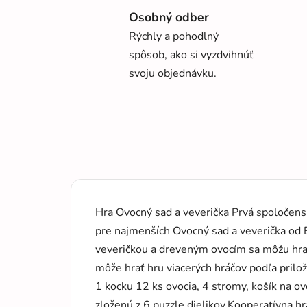
Osobný odber
Rýchly a pohodlný
spôsob, ako si vyzdvihnúť
svoju objednávku.
Hra Ovocný sad a veverička Prvá spoločen
pre najmenších Ovocný sad a veverička od 
veveričkou a dreveným ovocím sa môžu hrať s
môže hrať hru viacerých hráčov podľa prilož
1 kocku 12 ks ovocia, 4 stromy, košík na o
zloženú z 6 puzzle dielikov.Kooperatívna hr