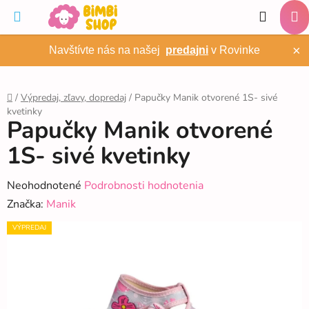
Prejsť
Hľadať
na
NÁ
obsah
×
Navštívte nás na našej
predajni
v Rovinke
KO
/
Výpredaj, zľavy, dopredaj
/
Papučky Manik otvorené 1S- sivé
kvetinky
Domov
Papučky Manik otvorené
1S- sivé kvetinky
Priemerné
Neohodnotené
Podrobnosti hodnotenia
hodnotenie
Značka:
Manik
produktu
VÝPREDAJ
je
0,0
z
5