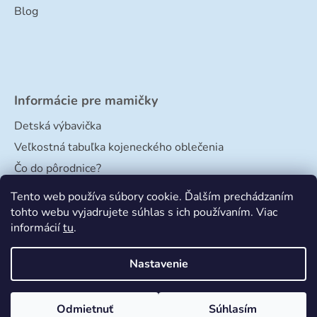
Blog
Informácie pre mamičky
Detská výbavička
Veľkostná tabuľka kojeneckého oblečenia
Čo do pôrodnice?
Veľkostná tabuľka papučiek
Tento web používa súbory cookie. Ďalším prechádzaním
tohto webu vyjadrujete súhlas s ich používaním. Viac
informácií
tu
.
Nastavenie
Odmietnuť
Súhlasím
Vytvoril Shoptet
a
Adatelier