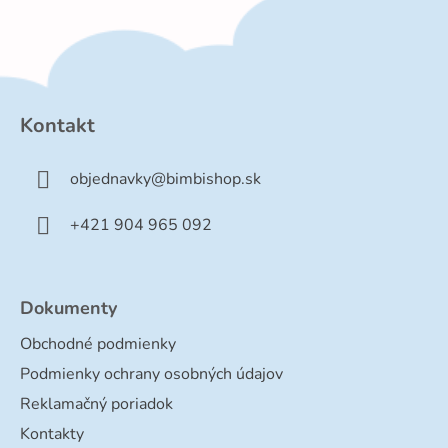
Z
á
p
Kontakt
ä
t
objednavky
@
bimbishop.sk
i
e
+421 904 965 092
Dokumenty
Obchodné podmienky
Podmienky ochrany osobných údajov
Reklamačný poriadok
Kontakty