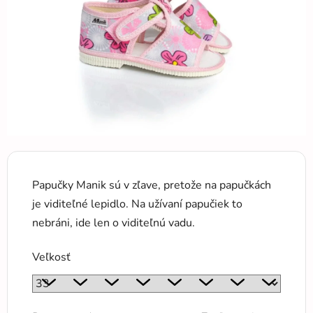
hviezdičiek.
Papučky Manik sú v zľave, pretože na papučkách
je viditeľné lepidlo. Na užívaní papučiek to
nebráni, ide len o viditeľnú vadu.
Veľkosť