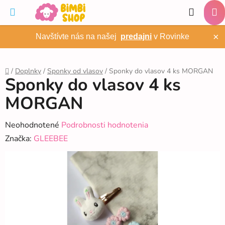
Prejsť
Hľadať
na
NÁ
obsah
×
Navštívte nás na našej
predajni
v Rovinke
KO
/
Doplnky
/
Sponky od vlasov
/
Sponky do vlasov 4 ks MORGAN
Sponky do vlasov 4 ks
Domov
MORGAN
Priemerné
Neohodnotené
Podrobnosti hodnotenia
hodnotenie
Značka:
GLEEBEE
produktu
je
0,0
z
5
hviezdičiek.