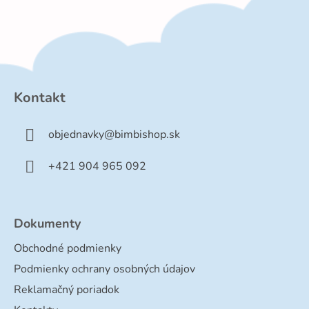
Z
á
p
Kontakt
ä
t
objednavky
@
bimbishop.sk
i
e
+421 904 965 092
Dokumenty
Obchodné podmienky
Podmienky ochrany osobných údajov
Reklamačný poriadok