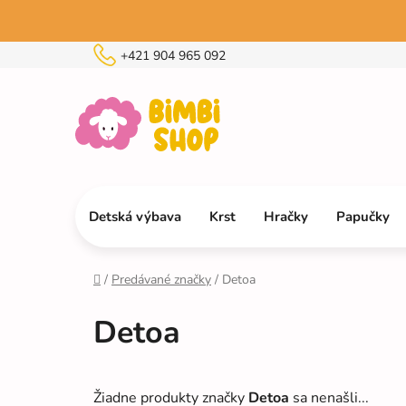
Prejsť
na
obsah
+421 904 965 092
Detská výbava
Krst
Hračky
Papučky
/
Predávané značky
/
Detoa
Domov
Detoa
Žiadne produkty značky
Detoa
sa nenašli...