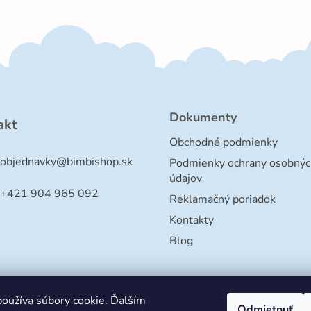
Dokumenty
akt
Obchodné podmienky
objednavky
@
bimbishop.sk
Podmienky ochrany osobnýc
údajov
+421 904 965 092
Reklamačný poriadok
Kontakty
Blog
oužíva súbory cookie. Ďalším
Odmietnuť