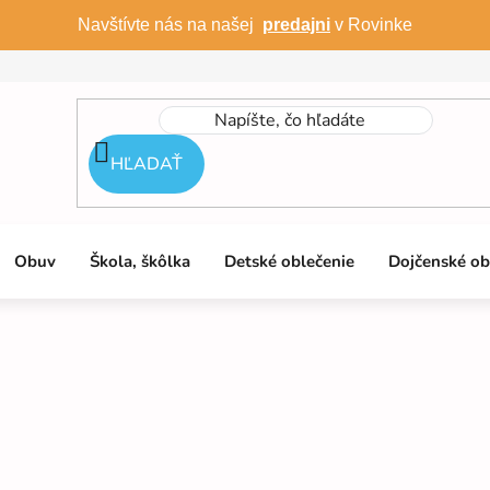
Navštívte nás na našej
predajni
v Rovinke
HĽADAŤ
Obuv
Škola, škôlka
Detské oblečenie
Dojčenské ob