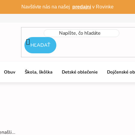
Navštívte nás na našej
predajni
v Rovinke
HĽADAŤ
Obuv
Škola, škôlka
Detské oblečenie
Dojčenské ob
našli...