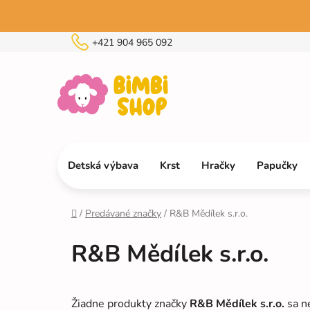
Prejsť
na
obsah
+421 904 965 092
Detská výbava
Krst
Hračky
Papučky
/
Predávané značky
/
R&B Mědílek s.r.o.
Domov
R&B Mědílek s.r.o.
Žiadne produkty značky
R&B Mědílek s.r.o.
sa ne