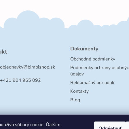
Dokumenty
akt
Obchodné podmienky
objednavky
@
bimbishop.sk
Podmienky ochrany osobnýc
údajov
+421 904 965 092
Reklamačný poriadok
Kontakty
Blog
oužíva súbory cookie. Ďalším
Odmietnuť