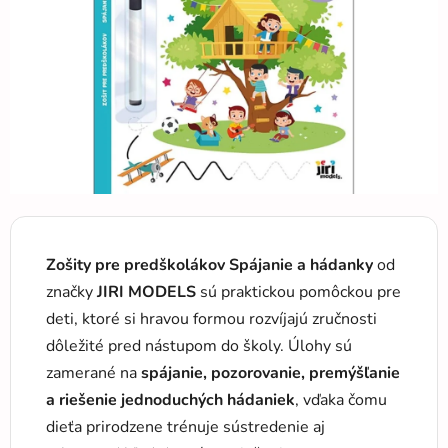
hviezdičiek.
Zošity pre predškolákov Spájanie a hádanky
od
značky
JIRI MODELS
sú praktickou pomôckou pre
deti, ktoré si hravou formou rozvíjajú zručnosti
dôležité pred nástupom do školy. Úlohy sú
zamerané na
spájanie, pozorovanie, premýšľanie
a riešenie jednoduchých hádaniek
, vďaka čomu
dieťa prirodzene trénuje sústredenie aj