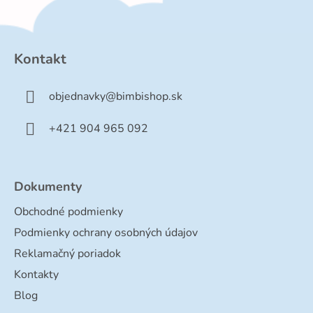
Z
á
p
Kontakt
ä
t
objednavky
@
bimbishop.sk
i
e
+421 904 965 092
Dokumenty
Obchodné podmienky
Podmienky ochrany osobných údajov
Reklamačný poriadok
Kontakty
Blog