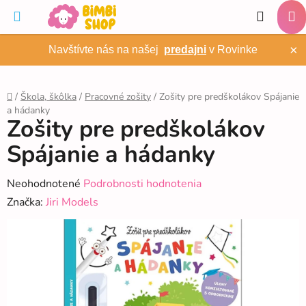
Prejsť
Hľadať
na
NÁ
obsah
×
Navštívte nás na našej
predajni
v Rovinke
KO
/
Škola, škôlka
/
Pracovné zošity
/
Zošity pre predškolákov Spájanie
a hádanky
Domov
Zošity pre predškolákov
Spájanie a hádanky
Priemerné
Neohodnotené
Podrobnosti hodnotenia
hodnotenie
Značka:
Jiri Models
produktu
je
0,0
z
5